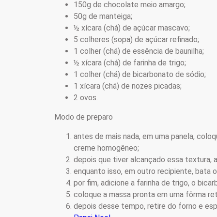
150g de chocolate meio amargo;
50g de manteiga;
½ xícara (chá) de açúcar mascavo;
5 colheres (sopa) de açúcar refinado;
1 colher (chá) de essência de baunilha;
½ xícara (chá) de farinha de trigo;
1 colher (chá) de bicarbonato de sódio;
1 xícara (chá) de nozes picadas;
2 ovos.
Modo de preparo
antes de mais nada, em uma panela, coloq
creme homogêneo;
depois que tiver alcançado essa textura, 
enquanto isso, em outro recipiente, bata 
por fim, adicione a farinha de trigo, o bica
coloque a massa pronta em uma fôrma reta
depois desse tempo, retire do forno e esp