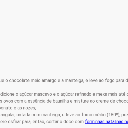
ue o chocolate meio amargo e a manteiga, e leve ao fogo para d
adicione o açúcar mascavo e o açúcar refinado e mexa mais até 
os ovos com a essência de baunilha e misture ao creme de choco
rbonato e as nozes;
ngular, untada com manteiga, e leve ao forno médio (180º), pr
ere esfriar para, então, cortar o doce com
forminhas natalinas 