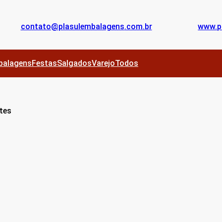
contato@
plasulembalagens
.com.br
www.
p
balagens
Festas
Salgados
Varejo
Todos