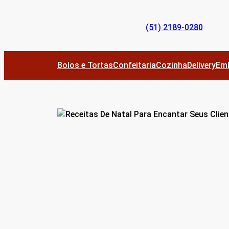
Pular
para
(51) 2189-0280
o
conteúdo
Bolos e Tortas
Confeitaria
Cozinha
Delivery
Em