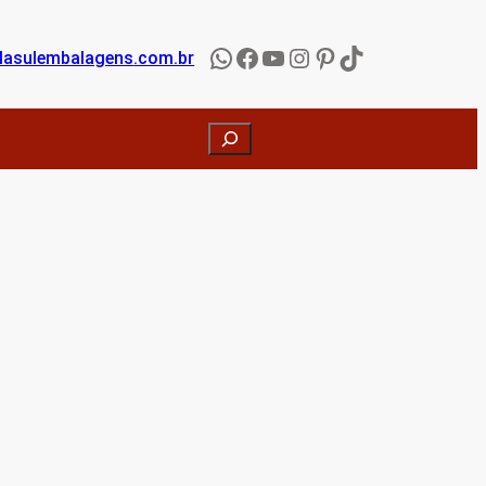
WhatsApp
Facebook
YouTube
Instagram
Pinterest
TikTok
lasulembalagens
.com.br
Search