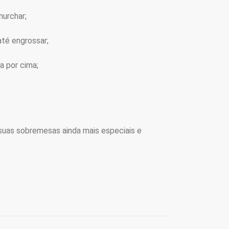
murchar;
até engrossar;
a por cima;
 suas sobremesas ainda mais especiais e