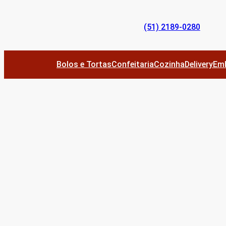
Pular
para
(51) 2189-0280
o
conteúdo
Bolos e Tortas
Confeitaria
Cozinha
Delivery
Em