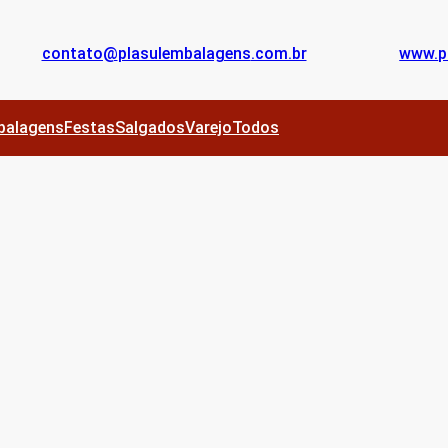
contato@
plasulembalagens
.com.br
www.
p
balagens
Festas
Salgados
Varejo
Todos