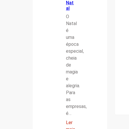
Nat
al
O
Natal
é
uma
época
especial,
cheia
de
magia
e
alegria.
Para
as
empresas,
é…
Ler