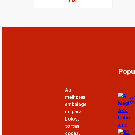
mais…
Popu
As
melhores
A 
Cr
embalage
ns para
bolos,
tortas,
doces,
T