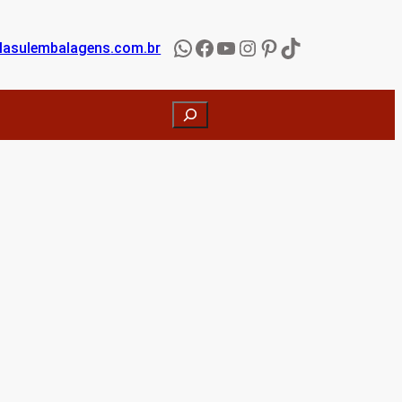
WhatsApp
Facebook
YouTube
Instagram
Pinterest
TikTok
lasulembalagens
.com.br
Search