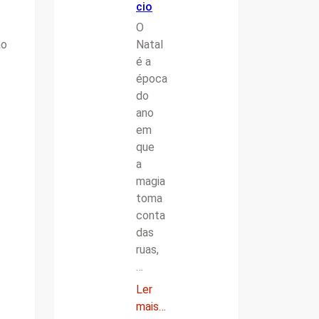
cio
O
ão
Natal
é a
época
do
ano
em
que
a
magia
toma
conta
das
ruas,
…
Ler
mais…