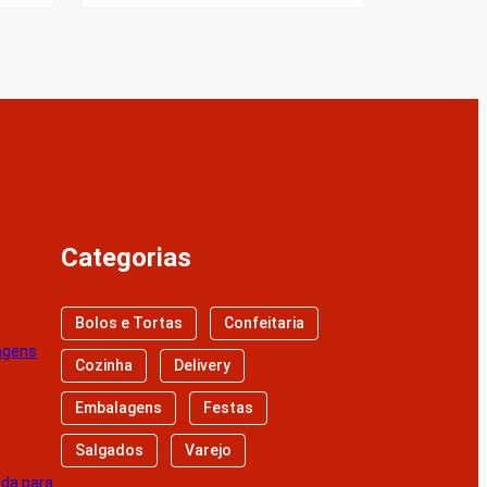
Categorias
Bolos e Tortas
Confeitaria
agens
Cozinha
Delivery
Embalagens
Festas
Salgados
Varejo
nda para