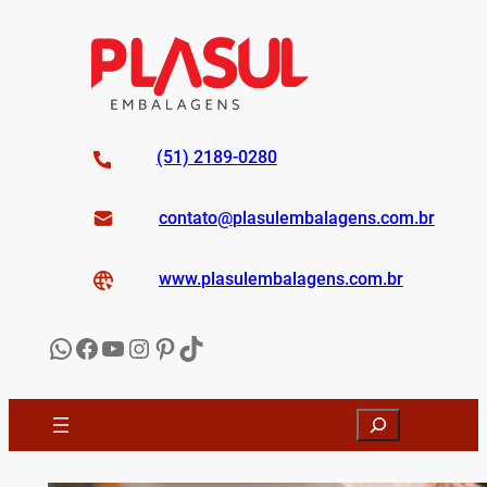
Pular
para
o
conteúdo
(51) 2189-0280
contato@
plasulembalagens
.com.br
www.
plasulembalagens
.com.br
WhatsApp
Facebook
YouTube
Instagram
Pinterest
TikTok
Search