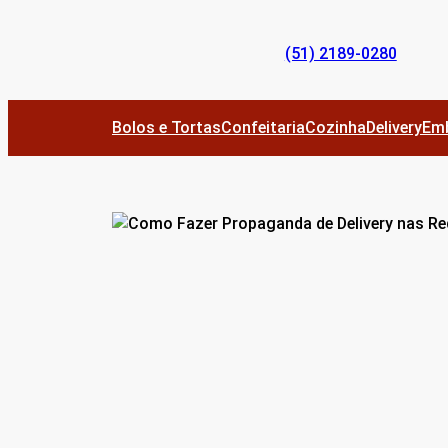
Pular
para
(51) 2189-0280
o
conteúdo
Bolos e Tortas
Confeitaria
Cozinha
Delivery
Em