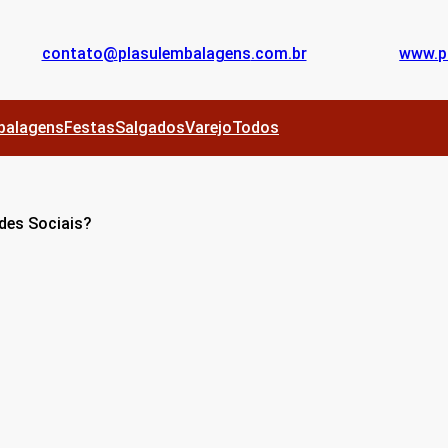
contato@
plasulembalagens
.com.br
www.
p
balagens
Festas
Salgados
Varejo
Todos