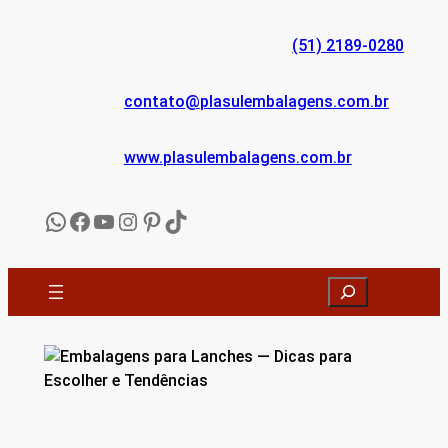
Pular
para
(51) 2189-0280
o
conteúdo
contato@
plasulembalagens
.com.br
www.
plasulembalagens
.com.br
WhatsApp
Facebook
YouTube
Instagram
Pinterest
TikTok
Search