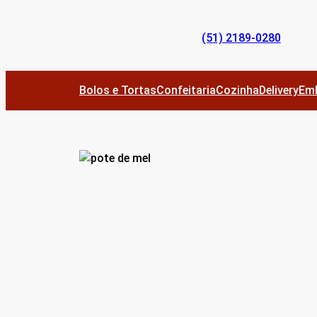
Pular
para
(51) 2189-0280
o
conteúdo
Bolos e Tortas
Confeitaria
Cozinha
Delivery
Em