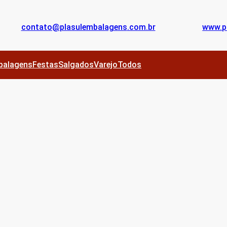
contato@
plasulembalagens
.com.br
www.
p
balagens
Festas
Salgados
Varejo
Todos