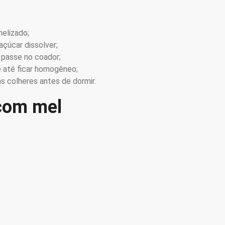
elizado;
çúcar dissolver;
r passe no coador;
e até ficar homogêneo;
s colheres antes de dormir.
com mel