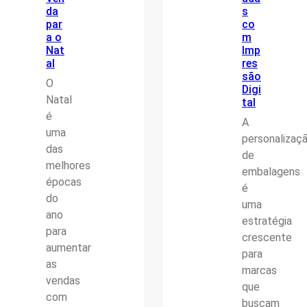
da
s
par
co
a o
m
Nat
Imp
al
res
são
O
Digi
Natal
tal
é
A
uma
personalizaç
das
de
melhores
embalagens
épocas
é
do
uma
ano
estratégia
para
crescente
aumentar
para
as
marcas
vendas
que
com
buscam