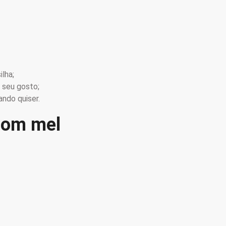
lha;
o seu gosto;
uando quiser.
com mel