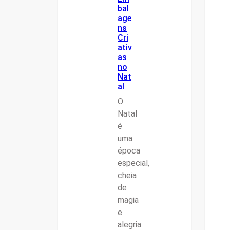
bal
age
ns
Cri
ativ
as
no
Nat
al
O
Natal
é
uma
época
especial,
cheia
de
magia
e
alegria.