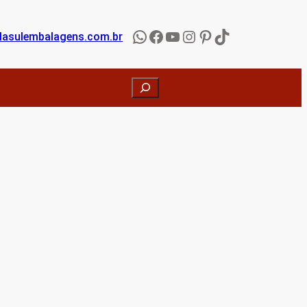
WhatsApp
Facebook
YouTube
Instagram
Pinterest
TikTok
lasulembalagens
.com.br
Search