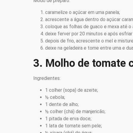
Modo de preparo:
caramelize o açúcar em uma panela;
acrescente a água dentro do açúcar caram
coloque as folhas de guaco e mexa até o a
deixe ferver por 20 minutos e após esfria
depois de frio, acrescente o mel e mistur
deixe na geladeira e tome entre uma e dua
3. Molho de tomate 
Ingredientes:
1 colher (sopa) de azeite;
½ cebola;
1 dente de alho;
½ colher (chá) de manjericão;
1 pitada de erva doce;
1 lata de tomate sem pele;
½ xícara (chá) de água;