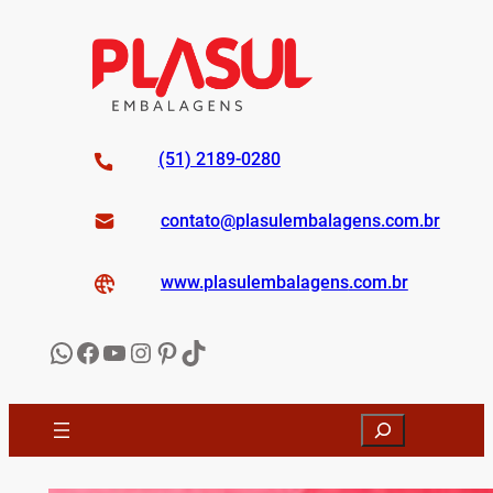
Pular
para
o
conteúdo
(51) 2189-0280
contato@
plasulembalagens
.com.br
www.
plasulembalagens
.com.br
WhatsApp
Facebook
YouTube
Instagram
Pinterest
TikTok
Search