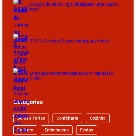
A Magia do Unboxing: Embalagens Criativas no
Natal
TOP 3: Receitas Faça e Venda para o Natal
Embalagens Personalizadas com Impressão
Digital
Categorias
Bolos e Tortas
Confeitaria
Cozinha
Delivery
Embalagens
Festas