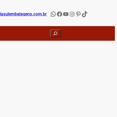
WhatsApp
Facebook
YouTube
Instagram
Pinterest
TikTok
lasulembalagens
.com.br
Search