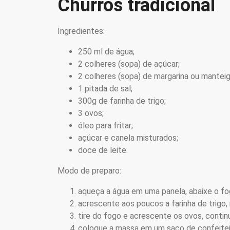
Churros tradicional
Ingredientes:
250 ml de água;
2 colheres (sopa) de açúcar;
2 colheres (sopa) de margarina ou manteig
1 pitada de sal;
300g de farinha de trigo;
3 ovos;
óleo para fritar;
açúcar e canela misturados;
doce de leite.
Modo de preparo:
aqueça a água em uma panela, abaixe o fog
acrescente aos poucos a farinha de trigo
tire do fogo e acrescente os ovos, conti
coloque a massa em um saco de confeiteir