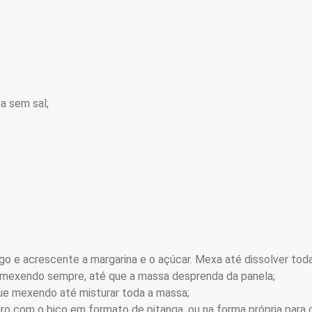
a sem sal;
o e acrescente a margarina e o açúcar. Mexa até dissolver toda
, mexendo sempre, até que a massa desprenda da panela;
nue mexendo até misturar toda a massa;
o com o bico em formato de pitanga, ou na forma própria para c