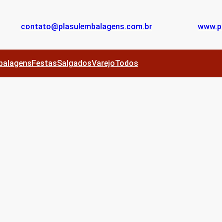
contato@
plasulembalagens
.com.br
www.
p
balagens
Festas
Salgados
Varejo
Todos