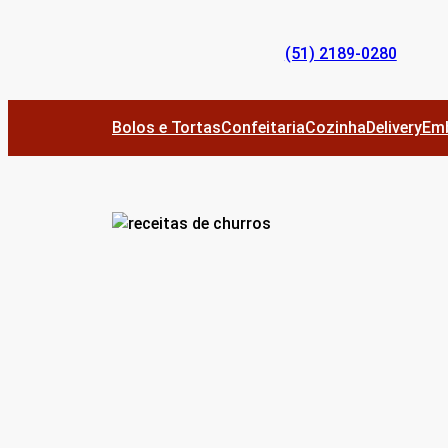
Pular
para
(51) 2189-0280
o
conteúdo
Bolos e Tortas
Confeitaria
Cozinha
Delivery
Em