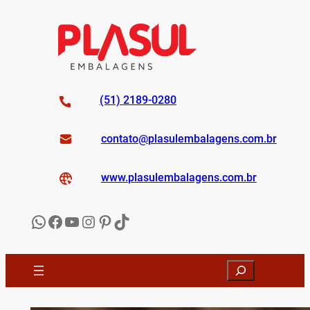
Pular
para
o
conteúdo
(51) 2189-0280
contato@
plasulembalagens
.com.br
www.
plasulembalagens
.com.br
WhatsApp
Facebook
YouTube
Instagram
Pinterest
TikTok
Search